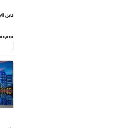
کابل HDMI
00,000