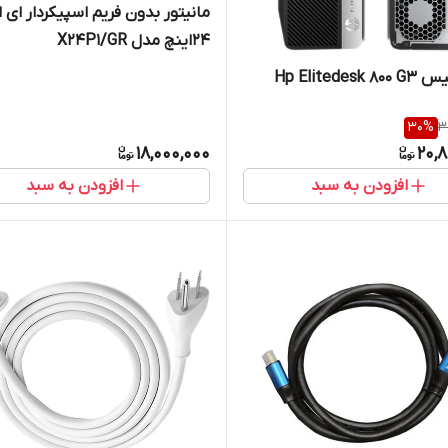
مانیتور بدون فریم اسپیکردار ای 
24اینچ مدل X24P1/GR
مینی کیس Hp Elitedesk 800 G3
30
%
3
18,000,000
20,
افزودن به سبد
افزودن به سبد