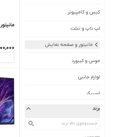
کیس و کامپیوتر
مانیتور دل 22اینچ م
لپ تاپ و تبلت
مانیتور و صفحه نمایش
900,000
موس و کیبورد
لوازم جانبی
اسپیکر
برند
اولتراشارپ
مانیتور 2K