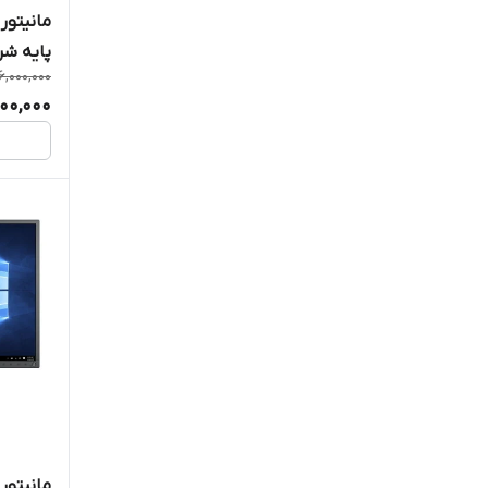
پایه شر
16,000,000
400,000
مانیتور 27 اینچ دل مدل 2717h