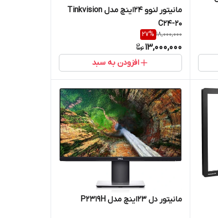
مانیتور لنوو 24اینچ مدل Tinkvision
C24-20
27
%
18,000,000
13,000,000
افزودن به سبد
مانیتور دل 23اینچ مدل P2319H