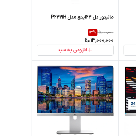
مانیتور دل 24اینچ مدل P2419H
13
%
15,000,000
13,000,000
افزودن به سبد