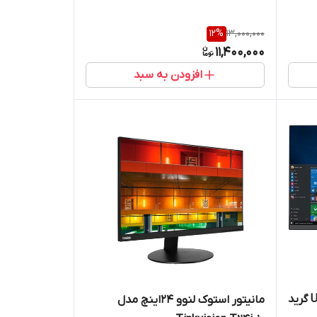
12
%
13,000,000
11,400,000
افزودن به سبد
مانیتور دل 24اینچ مدل U2414HB گرید
مانیتور استوک لنوو 24اینچ مدل