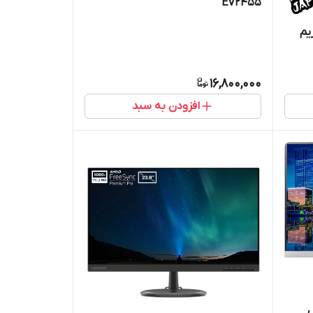
EV2455
یم
16,800,000
افزودن به سبد
مدل