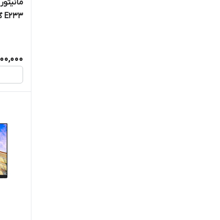
E233 گرید A+
500,000