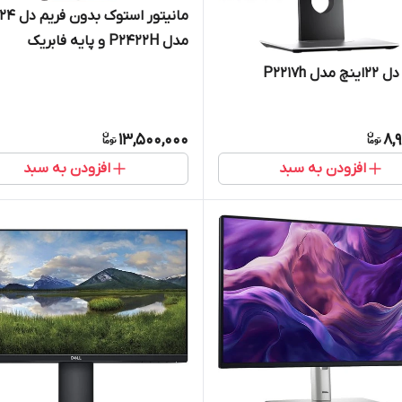
مدل P2422H و پایه فابریک
دل P2217h
13,500,000
8,
افزودن به سبد
افزودن به سبد