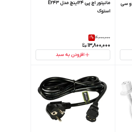
مانیتور اچ پی 24اینچ مدل E243
او سی
استوک
1
%
14,000,000
13,800,000
افزودن به سبد