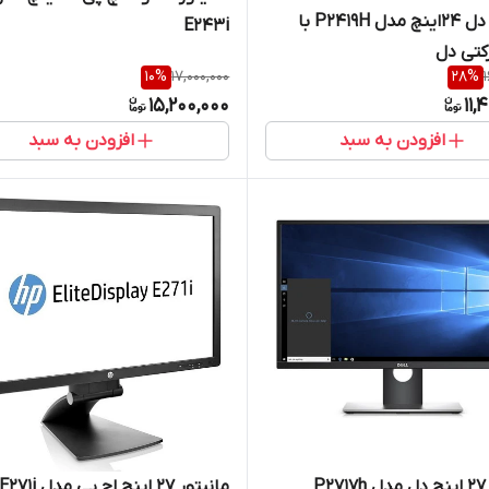
مانیتور دل 24اینچ مدل P2419H با
E243i
کتی دل
10
%
17,000,000
28
%
15,200,000
11,
افزودن به سبد
افزودن به سبد
P
مانیتور 27 اینچ اچ پی مدل E271i