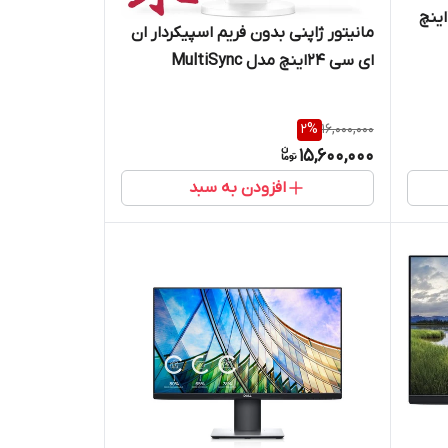
مانیتور استوک بدون فریم دل 24اینچ
مانیتور ژاپنی بدون فریم اسپیکردار ان
ای سی 24اینچ مدل MultiSync
EA245WMI-2
2
%
16,000,000
15,600,000
افزودن به سبد