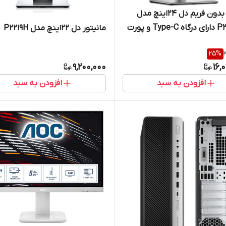
مانیتور بدون فریم دل 24اینچ مدل
P2422HE دارای درگاه Type-C و پورت
مانیتور دل 22اینچ مدل P2219H
25
%
9,200,000
16,
افزودن به سبد
افزودن به سبد