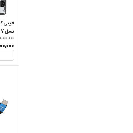
Logitech
NEC
نسل 7
0,000,000
Philips
800,000
Samsung
Viewsonic
WD
مايکروسافت
متفرقه