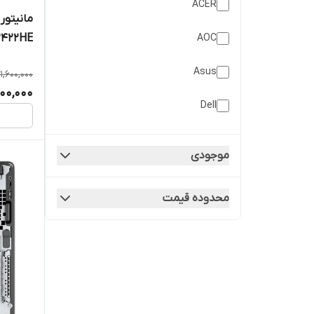
ACER
مانیتور اسپیکردار
AOC
مانیتور تایپ c
شبکه
Asus
21,600,000
مانیتور سفیدرنگ
000,000
Dell
مانیتور وبکم دار
Eizo
موجودی
hp
محدوده قیمت
Hp
HP
JEDEL
Lenovo