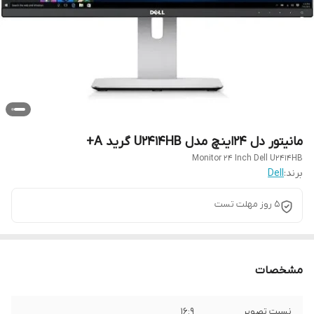
مانیتور دل 24اینچ مدل U2414HB گرید A+
Monitor 24 Inch Dell U2414HB
برند:
Dell
5 روز مهلت تست
مشخصات
نسبت تصویر
16:9