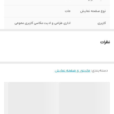
نوع صفحه نمایش
مات
کاربری
اداری طراحی و ادیت عکاسی کاربری عمومی
نوع پنل
IPS
نظرات
نور پس زمینه
LED
پایه
آسانسوری
دسته‌بندی
:
مانیتور و صفحه نمایش
پورت ها
HDMI / VGA / DP / USB / Hub
وضعیت کالا
استوک گرید A+
اصالت کالا
اصل
وزن
5000 گرم