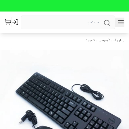
رایان گناوه
/
موس و کیبورد