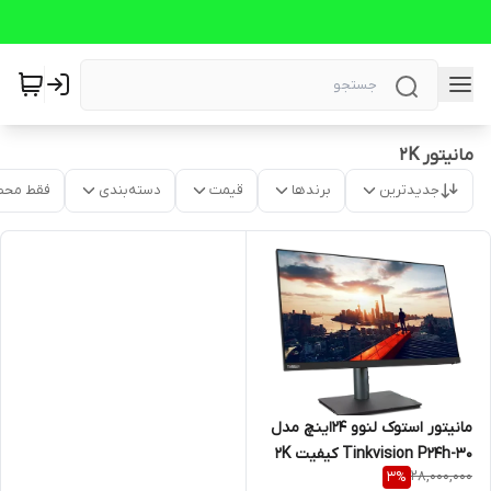
مانیتور 2K
جدیدترین
برندها
قیمت
دسته‌بندی
فقط محص
مانیتور استوک لنوو 24اینچ مدل
Tinkvision P24h-30 کیفیت 2K
28,000,000
3
%