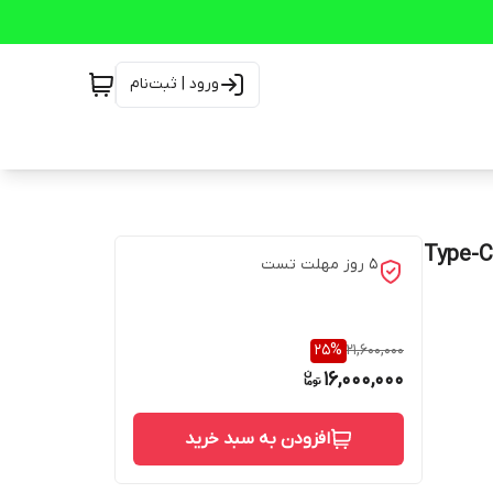
ورود | ثبت‌نام
مانیتور بدون فریم دل 24اینچ مدل P2422HE دارای درگاه Type-C
5 روز مهلت تست
25
%
21,600,000
16,000,000
افزودن به سبد خرید