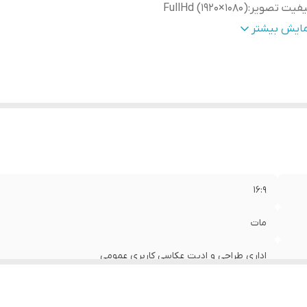
یفیت تصویر
:
FullHd (1920×1080)
رت ها
:
Type-C / HDMI / DISPLAY (in & out) / USB / LAN
مایش بیشتر
عیت کالا
:
استوک
ع پنل
:
ips
ر پس زمینه
:
LED
الت کالا
:
اصل
یه
:
فابریک آسانسوری
16:9
مات
اداری طراحی و ادیت عکاسی کاربری عمومی
FullHd (1920×1080)