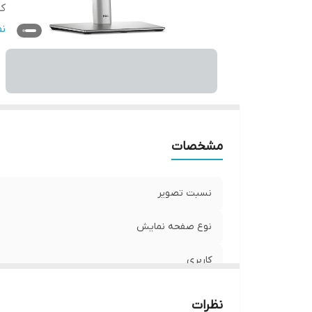
ک
پو
ن
وض
نو
نو
اص
پا
مشخصات
نسبت تصویر
نوع صفحه نمایش
کاربری
کیفیت تصویر
نظرات