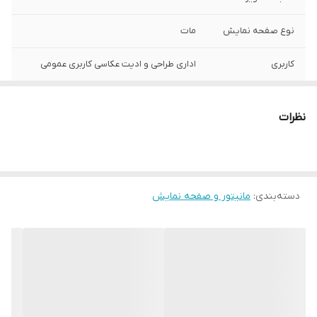
نوع صفحه نمایش
مات
کاربری
اداری طراحی و ادیت عکاسی کاربری عمومی
نوع پنل
IPS
نظرات
نور پس زمینه
LED
پایه
آسانسوری
دسته‌بندی
:
مانیتور و صفحه نمایش
پورت ها
HDMI / VGA / DP / USB / Hub
وضعیت کالا
استوک
اصالت کالا
اصل
وزن
5000 گرم