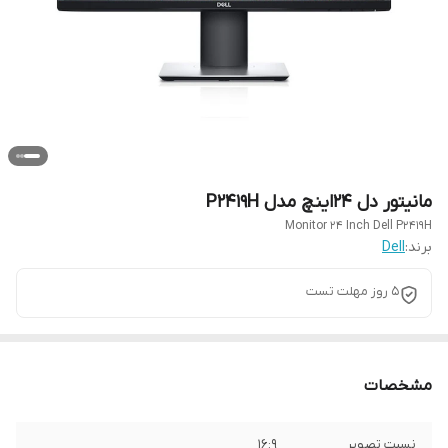
مانیتور دل 24اینچ مدل P2419H
Monitor 24 Inch Dell P2419H
برند:
Dell
5 روز مهلت تست
مشخصات
نسبت تصویر
16:9