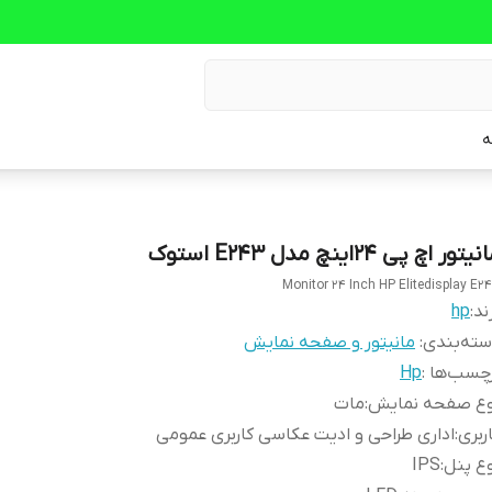
ه
یتور اچ پی 24اینچ مدل E243 استوک
Monitor 24 Inch HP Elitedisplay E2
ند:
hp
ته‌بندی
:
مانیتور و صفحه نمایش
چسب‌ها :
Hp
وع صفحه نمایش
:
مات
ربری
:
اداری طراحی و ادیت عکاسی کاربری عمومی
ع پنل
:
IPS