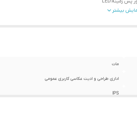
ر پس زمینه
:
LED
یه
:
آسانسوری
مایش بیشتر
رت ها
:
HDMI / VGA / DP / USB / Hub
عیت کالا
:
استوک
یفیت تصویر
:
FullHd
الت کالا
:
اصل
مات
اداری طراحی و ادیت عکاسی کاربری عمومی
IPS
LED
آسانسوری