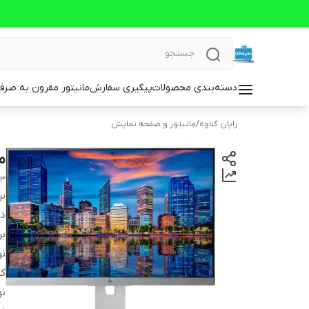
دسته‌بندی محصولات
پیگیری سفارش
مانیتور مقرون به صرف
رایان گناوه
/
مانیتور و صفحه نمایش
مان
43
بر
دس
بر
ن
کا
نو