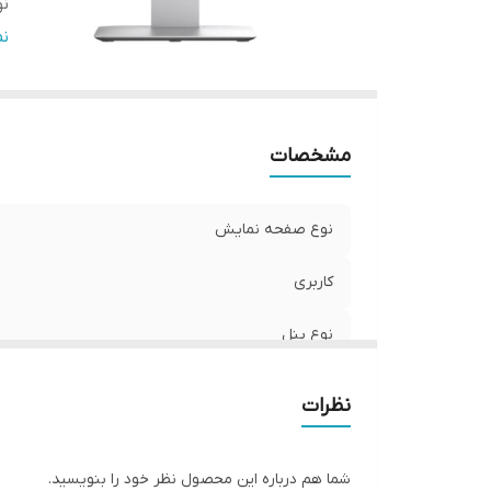
نو
پا
ن
پو
وض
ک
مشخصات
اص
نوع صفحه نمایش
کاربری
نوع پنل
نور پس زمینه
نظرات
پایه
شما هم درباره این محصول نظر خود را بنویسید.