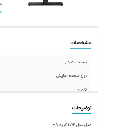
ک
نو
ن
پو
پا
اص
مشخصات
نو
نسبت تصویر
نوع صفحه نمایش
کاربری
کیفیت تصویر
توضیحات
نوع پنل
مدل سال 2022 گرید A+