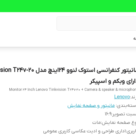
ه
مانیتور کنفرانسی استوک لنوو 24اینچ مدل 
ارای وبکم و اسپیکر
Monitor 24 Inch Lenovo Tinkvision T24v-20 + Camera & speaker & micropho
ند:
Lenovo
ته‌بندی
:
مانیتور و صفحه نمایش
سبت تصویر
:
16:9
وع صفحه نمایش
:
مات
ربری
:
اداری طراحی و ادیت عکاسی کاربری عمومی