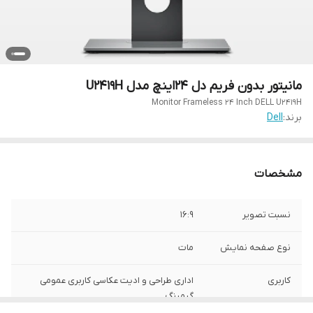
مانیتور بدون فریم دل 24اینچ مدل U2419H
Monitor Frameless 24 Inch DELL U2419H
برند:
Dell
مشخصات
نسبت تصویر
16:9
نوع صفحه نمایش
مات
کاربری
اداری طراحی و ادیت عکاسی کاربری عمومی
گیمینگ