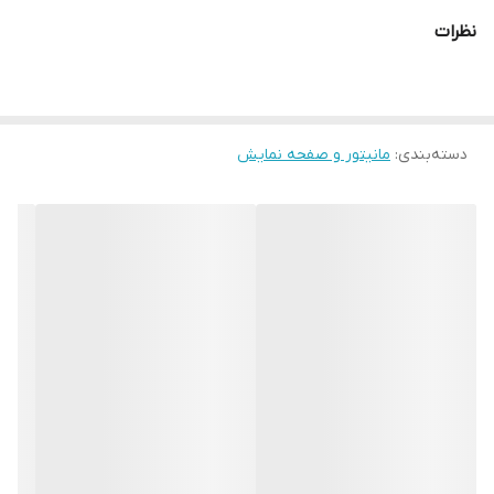
کیفیت تصویر
FullHd (1920×1080)
نظرات
پورت ها
HDMI / DISPLAY in & out / Aux / USB / HUB
نوع پنل
IPS
دسته‌بندی
:
مانیتور و صفحه نمایش
وضعیت کالا
استوک گرید A+
نور پس زمینه
LED
پایه
فابریک آسانسوری
اصالت کالا
اصل