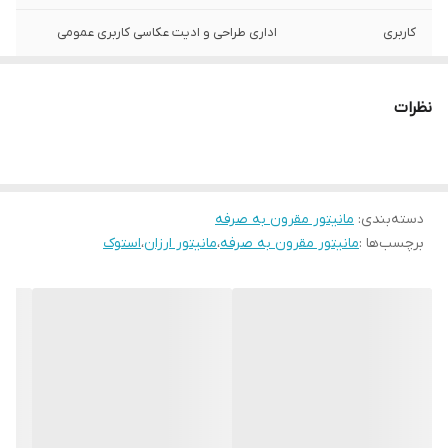
کاربری
اداری طراحی و ادیت عکاسی کاربری عمومی
کیفیت تصویر
FullHd (1920×1080)
نظرات
نوع پنل
TN
نور پس زمینه
LED
دسته‌بندی
:
مانیتور مقرون به صرفه
پایه
با قابلیت تنظیم ارتفاع و چرخش
برچسب‌ها :
مانیتور مقرون به صرفه
،
مانیتور ارزان
،
استوک
پورت ها
VGA / DISPLAY / USB / Hub / DVI-D / AUX
وضعیت کالا
استوک
اصالت کالا
اصل