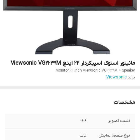
مانیتور استوک اسپیکردار 22 اینچ Viewsonic VG2239M
Monitor 22 Inch Viewsonic VG2239M + Speaker
برند:
Viewsonic
مشخصات
نسبت تصویر
16:9
نوع صفحه نمایش
مات