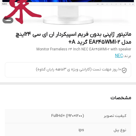
مانیتور ژاپنی بدون فریم اسپیکردار ان ای سی 24اینچ
مدل EA245WMI-2 گرید A+
Monitor Frameless 24 Inch NEC EA245WMI-2 with speaker
برند:
NEC
10 روز مهلت تست (گارانتی ویژه ی 3ماهه رایان گناوه)
مشخصات
کیفیت تصویر
FullHd+ (1920×1200)
نوع پنل
ips