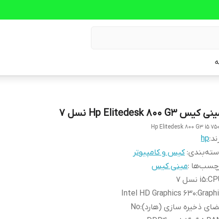
ه
ی کیس Hp Elitedesk 800 G3 نسل 7
Hp Elitedesk 800 G3 i5 75
ند:
hp
ته‌بندی
:
کیس و کامپیوتر
چسب‌ها :
مینی کیس
CP
:
i5 نسل 7
Intel HD Graphics 630
:
Graph
ای ذخیره سازی (هارد)
:
No