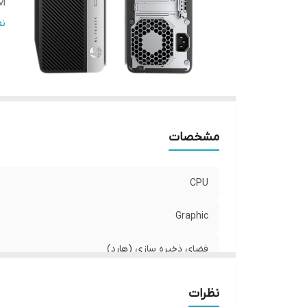
M
اس
ن
وض
اص
ر
مشخصات
CPU
Graphic
فضای ذخیره سازی (هارد)
RAM
نظرات