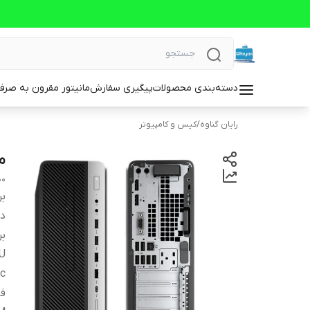
دسته‌بندی محصولات
پیگیری سفارش
مانیتور مقرون به صرف
رایان گناوه
/
کیس و کامپیوتر
مین
00
بر
دس
بر
U
ic
فض