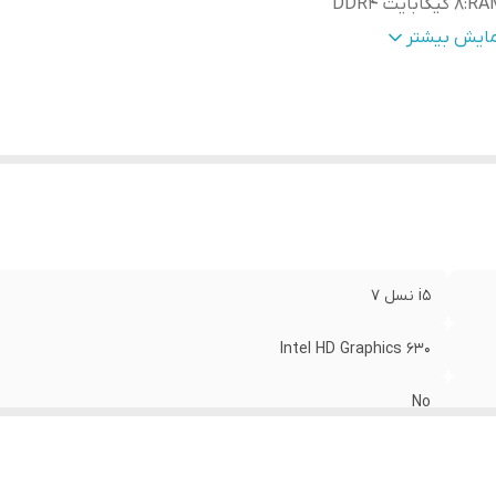
RA
:
8 گیگابایت DDR4
پیکر
:
دارد
مایش بیشتر
عیت کالا
:
استوک
الت کالا
:
اصل
نگ
:
مشکی
i5 نسل 7
Intel HD Graphics 630
No
8 گیگابایت DDR4