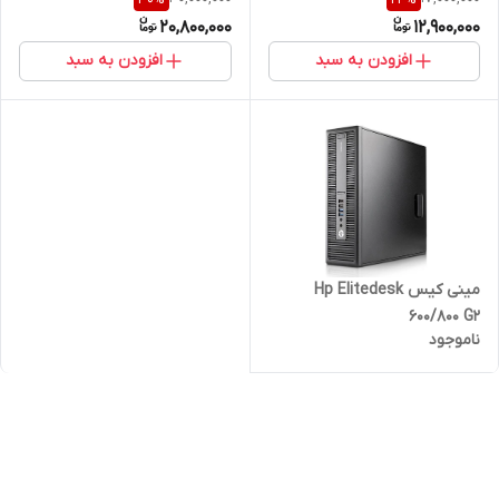
20,800,000
12,900,000
افزودن به سبد
افزودن به سبد
مینی کیس Hp Elitedesk
600/800 G2
ناموجود