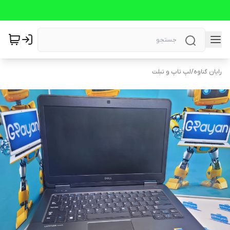
رایان گناوه
/
لپ تاپ و تبلت