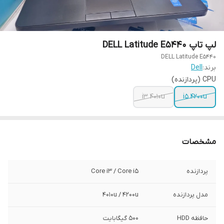
لپ تاپ DELL Latitude E5440
DELL Latitude E5440
برند:
Dell
CPU (پردازنده)
i3 4010u
i5 4200u
مشخصات
پردازنده
Core i3 / Core i5
مدل پردازنده
4010u / 4200u
حافظه HDD
500 گیگابایت