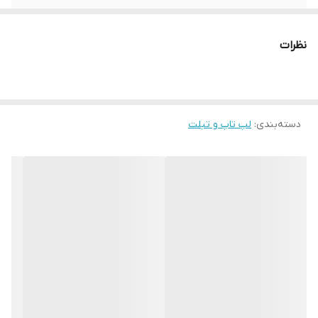
حافظه RAM
4 گیگابایت
نظرات
اندازه ی صفحه
14 اینچ
نمایش
2GB Intel® HD Graphics 4400
Graphic
دسته‌بندی
:
لپ تاپ و تبلت
DVD Drive
دارد
وضعیت کالا
استوک گرید A+
اصالت کالا
اصل