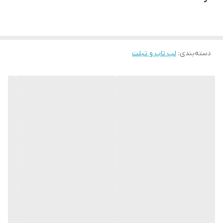
اندازه ی صفحه
15.6 اینچ
نمایش
اصالت کالا
اصل
دسته‌بندی
:
لپ تاپ و تبلت
وضعیت کالا
استوک گرید A+
INTEL UHD GRAPHICS 630
Graphic
Keyboard
دارد
BackLight