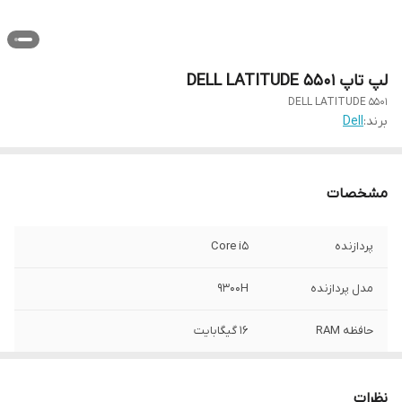
لپ تاپ DELL LATITUDE 5501
DELL LATITUDE 5501
برند:
Dell
مشخصات
پردازنده
Core i5
مدل پردازنده
9300H
حافظه RAM
16 گیگابایت
حافظه SSD
512 گیگابایت
نظرات