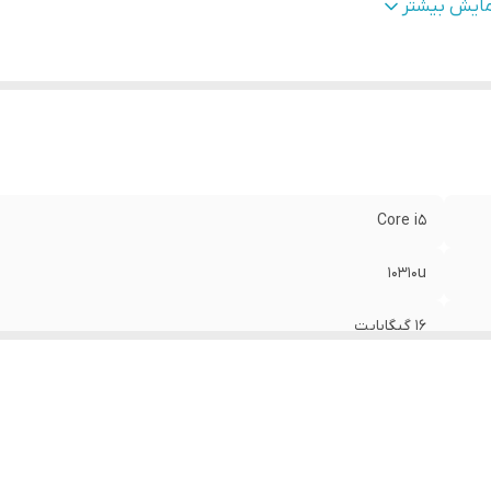
INTEL UHD GRAPHICS
:
Graph
مایش بیشتر
دازه ی صفحه نمایش
:
14 اینچ
الت کالا
:
اصل
عیت کالا
:
استوک گرید A+
Keyboard BackLig
:
دارد
Core i5
10310u
16 گیگابایت
500 گیگابایت
INTEL UHD GRAPHICS
14 اینچ