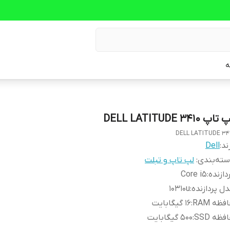
ه
اپ DELL LATITUDE 3410
DELL LATITUDE 34
ند:
Dell
ته‌بندی
:
لپ تاپ و تبلت
دازنده
:
Core i5
ل پردازنده
:
10310u
فظه RAM
:
16 گیگابایت
فظه SSD
:
500 گیگابایت