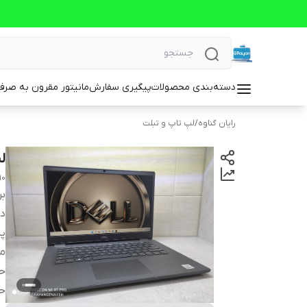
دسته‌بندی محصولات
پیگیری سفارش
مانیتور مقرون به صرف
رایان گناوه
/
لپ تاپ و تبلت
لپ ت
10
بر
دس
پر
مد
حا
حا