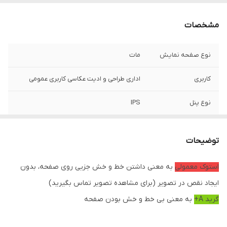
مشخصات
نوع صفحه نمایش
مات
کاربری
اداری طراحی و ادیت عکاسی کاربری عمومی
نوع پنل
IPS
نور پس زمینه
LED
توضیحات
پایه
آسانسوری
استوک معمولی
به معنی داشتن خط و خش جزیی روی صفحه، بدون
پورت ها
HDMI / VGA / DP / USB / Hub
ایجاد نقص در تصویر (برای مشاهده تصویر تماس بگیرید)
وضعیت کالا
استوک
گرید A+
به معنی بی خط و خش بودن صفحه
کیفیت تصویر
FullHd