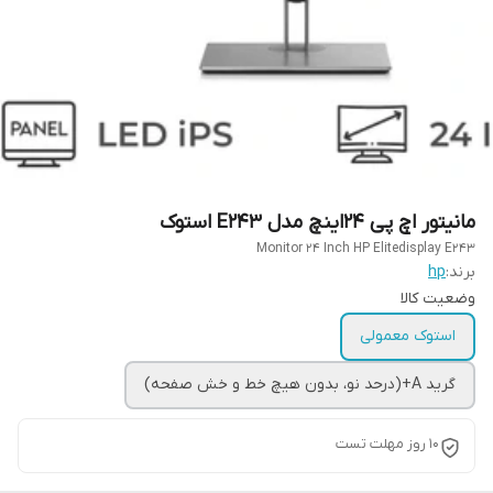
مانیتور اچ پی 24اینچ مدل E243 استوک
Monitor 24 Inch HP Elitedisplay E243
برند:
hp
وضعیت کالا
استوک معمولی
گرید A+(درحد نو، بدون هیچ خط و خش صفحه)
10 روز مهلت تست