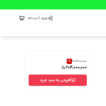
ورود | ثبت‌نام
1
%
207,600,000
204,000,000
افزودن به سبد خرید