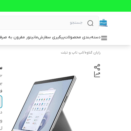
دسته‌بندی محصولات
پیگیری سفارش
مانیتور مقرون به صرف
رایان گناوه
/
لپ تاپ و تبلت
س
12
بر
فض
دس
وض
CPU 