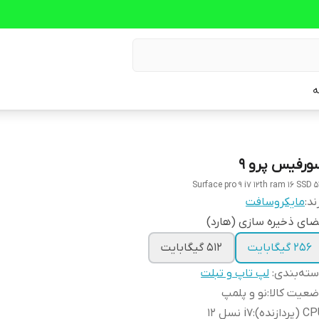
ه
ورفیس پرو 9
Surface pro 9 i7 12th ram 16 SSD 5
ند:
مايکروسافت
ای ذخیره سازی (هارد)
256 گیگابایت
512 گیگابایت
ته‌بندی
:
لپ تاپ و تبلت
عیت کالا
:
نو و پلمپ
(پردازنده)
:
i7 نسل 12