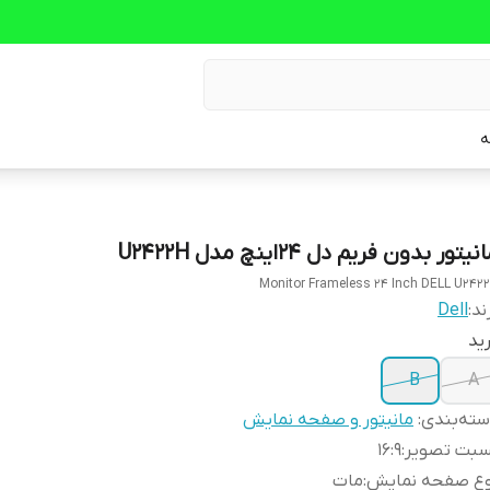
ه
نیتور بدون فریم دل 24اینچ مدل U2422H
Monitor Frameless 24 Inch DELL U242
ند:
Dell
ید
B
A
ته‌بندی
:
مانیتور و صفحه نمایش
سبت تصویر
:
16:9
وع صفحه نمایش
:
مات