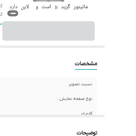
کا
ک
پو
ن
وض
نو
نو
اص
مشخصات
پا
نسبت تصویر
نوع صفحه نمایش
کاربری
کیفیت تصویر
توضیحات