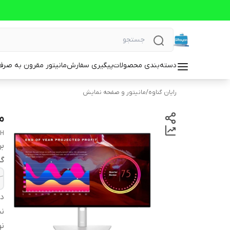
دسته‌بندی محصولات
پیگیری سفارش
مانیتور مقرون به صرف
رایان گناوه
/
مانیتور و صفحه نمایش
ما
2H
بر
گر
دس
ن
ن