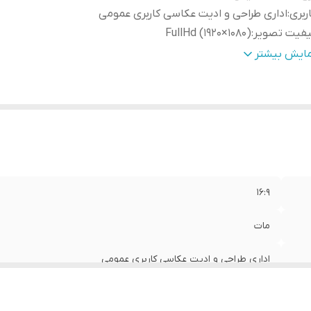
ربری
:
اداری طراحی و ادیت عکاسی کاربری عمومی
یفیت تصویر
:
FullHd (1920×1080)
رت ها
:
HDMI / Type C / DISPLAY / USB / HUB / AUX
مایش بیشتر
عیت کالا
:
استوک
ع پنل
:
ips
ر پس زمینه
:
LED
الت کالا
:
اصل
یه
:
فابریک آسانسوری
16:9
مات
اداری طراحی و ادیت عکاسی کاربری عمومی
FullHd (1920×1080)