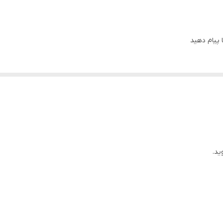
HDMI / Type C / DISPLAY / USB / HUB / AUX
استوک
پیام دهید
ips
LED
اصل
فابریک آسانسوری
ید.