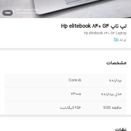
لپ تاپ Hp elitebook 840 G4
Hp elitebook 840 G4 Laptop
برند:
hp
مشخصات
پردازنده
Core i5
مدل پردازنده
7300u
حافظه SSD
256 گیگابایت
RAM
8 گیگابایت
نظرات