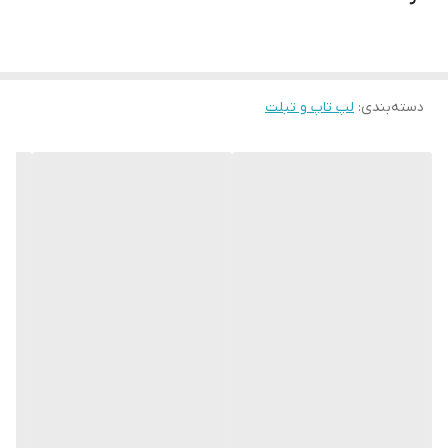
Intel HD Graphics 630
Graphic
اندازه ی صفحه
14 اینچ
نمایش
دسته‌بندی
:
لپ تاپ و تبلت
Keyboard
دارد
BackLite
اصالت کالا
اصل
وضعیت کالا
استوک گرید A+