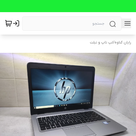
رایان گناوه
/
لپ تاپ و تبلت