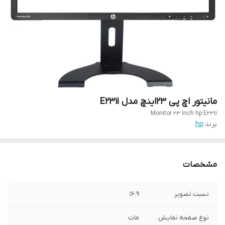
مانیتور اچ پی 23اینچ مدل E231i
Monitor 23 Inch hp E231i
برند:
hp
مشخصات
نسبت تصویر
16:9
نوع صفحه نمایش
مات