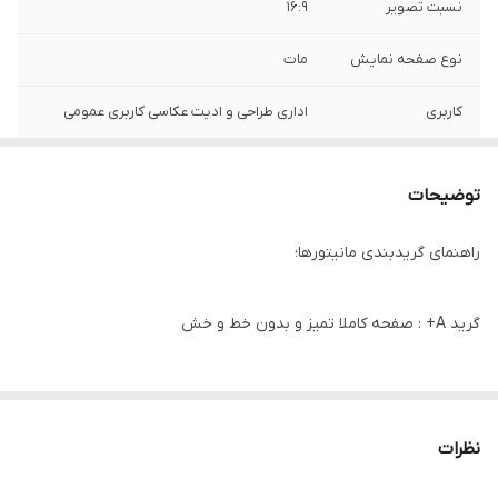
نسبت تصویر
16:9
نوع صفحه نمایش
مات
کاربری
اداری طراحی و ادیت عکاسی کاربری عمومی
کیفیت تصویر
FullHd (1920×1080)
توضیحات
نوع پنل
TN
راهنمای گریدبندی مانیتورها؛
پورت ها
VGA / USB / Hub
نور پس زمینه
LED
گرید A+ : صفحه کاملا تمیز و بدون خط و خش
پایه
فابریک آسانسوری
گرید A : خش های بسیار جزیی و کوچک صفحه / بدون پیکسل سوختگی
وضعیت کالا
استوک
نظرات
گرید B : دارای خط و خش صفحه
اصالت کالا
اصل