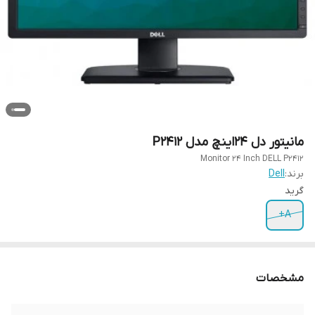
مانیتور دل 24اینچ مدل P2412
Monitor 24 Inch DELL P2412
برند:
Dell
گرید
A+
مشخصات