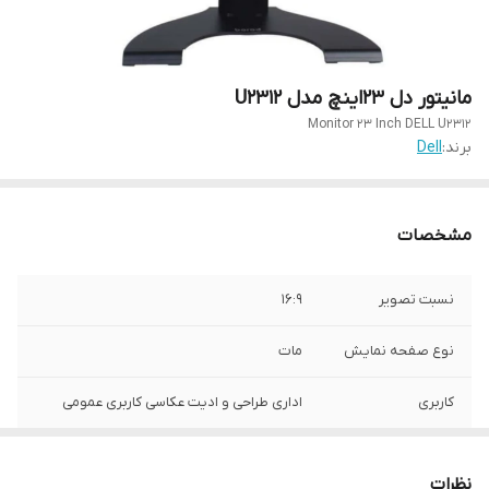
مانیتور دل 23اینچ مدل U2312
Monitor 23 Inch DELL U2312
برند:
Dell
مشخصات
نسبت تصویر
16:9
نوع صفحه نمایش
مات
کاربری
اداری طراحی و ادیت عکاسی کاربری عمومی
کیفیت تصویر
FullHd (1920×1080)
نظرات