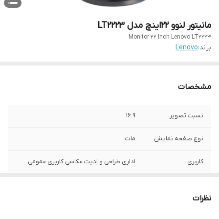
مانیتور لنوو 22اینچ مدل LT2223
Monitor 22 Inch Lenovo LT2223
برند:
Lenovo
مشخصات
نسبت تصویر
16:9
نوع صفحه نمایش
مات
کاربری
اداری طراحی و ادیت عکاسی کاربری عمومی
کیفیت تصویر
FullHd (1920×1080)
نظرات
نوع پنل
TN