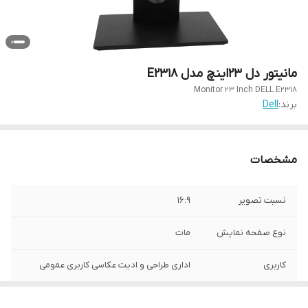
مانیتور دل 23اینچ مدل E2318
Monitor 23 Inch DELL E2318
برند:
Dell
مشخصات
نسبت تصویر
16:9
نوع صفحه نمایش
مات
کاربری
اداری طراحی و ادیت عکاسی کاربری عمومی
کیفیت تصویر
FullHd (1920×1080)